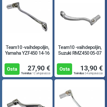
Team10 -vaihdepoljin,
Team10 -vaihdepoljin,
Yamaha YZF450 14-16
Suzuki RMZ450 05-07
27,90 €
13,90 €
Osta
Osta
Toimitus
1-2 arkipäivässä
Toimitus
3-4 arkipäivässä