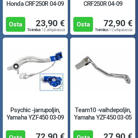
Honda CRF250R 04-09
CRF250R 04-09
23,90 €
72,90 €
Osta
Osta
Toimitus
1-2 arkipäivässä
Toimitus
1-2 arkipäivässä
Psychic -jarrupoljin,
Team10 -vaihdepoljin,
Yamaha YZF450 03-09
Yamaha YZF450 03-05
72,90 €
27,90 €
Osta
Osta