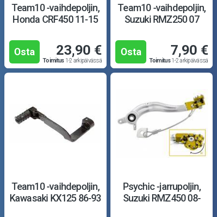
Team10 -vaihdepoljin,
Team10 -vaihdepoljin,
Honda CRF450 11-15
Suzuki RMZ250 07
23,90 €
7,90 €
Osta
Osta
Toimitus
1-2 arkipäivässä
Toimitus
1-2 arkipäivässä
Team10 -vaihdepoljin,
Psychic -jarrupoljin,
Kawasaki KX125 86-93
Suzuki RMZ450 08-