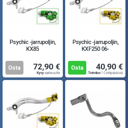
Psychic -jarrupoljin,
Psychic -jarrupoljin,
KX85
KXF250 06-
72,90 €
40,90 €
Osta
Osta
Kysy
saatavuutta
Toimitus
1-2 arkipäivässä