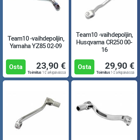
Puutarha ja metsä
Ajovarusteet
Nastarenkaat
Team10 -vaihdepoljin,
Team10 -vaihdepoljin,
Husqvarna CR250 00-
Yamaha YZ85 02-09
Renkaat ja vanteet
16
23,90 €
29,90 €
Öljyt ja kemikaalit
Osta
Osta
Toimitus
1-2 arkipäivässä
Toimitus
1-2 arkipäivässä
Työkalut
Outlet-tuotteet