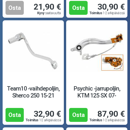
21,90 €
30,90 €
Osta
Osta
Kysy
saatavuutta
Toimitus
1-2 arkipäivässä
Team10 -vaihdepoljin,
Psychic -jarrupoljin,
Sherco 250 15-21
KTM 125 SX 07-
32,90 €
87,90 €
Osta
Osta
Toimitus
1-2 arkipäivässä
Toimitus
1-2 arkipäivässä