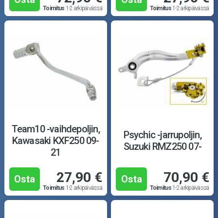
Toimitus
1-2 arkipäivässä
Toimitus
1-2 arkipäivässä
Team10 -vaihdepoljin,
Psychic -jarrupoljin,
Kawasaki KXF250 09-
Suzuki RMZ250 07-
21
27,90 €
70,90 €
Osta
Osta
Toimitus
1-2 arkipäivässä
Toimitus
1-2 arkipäivässä