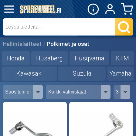
✕
Mopon osat
Skootterin osat
Hallintalaitteet
Polkimet ja osat
Crossipyörän osat
Honda
Husaberg
Husqvarna
KTM
Moottoripyörän osat
Kawasaki
Suzuki
Yamaha
Moottorikelkan osat
Mopoauton osat
Mönkijän osat