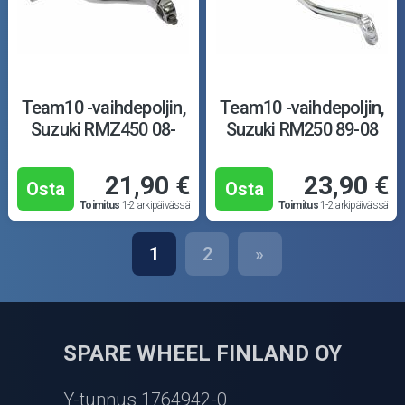
Team10 -vaihdepoljin,
Team10 -vaihdepoljin,
Suzuki RMZ450 08-
Suzuki RM250 89-08
21,90 €
23,90 €
Osta
Osta
Toimitus
1-2 arkipäivässä
Toimitus
1-2 arkipäivässä
1
2
»
SPARE WHEEL FINLAND OY
Y-tunnus 1764942-0