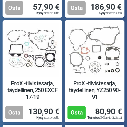
57,90 €
186,90 €
Osta
Osta
Kysy
saatavuutta
Kysy
saatavuutta
ProX -tiivistesarja,
ProX -tiivistesarja,
täydellinen, 250 EXCF
täydellinen, YZ250 90-
17-19
91
130,90 €
80,90 €
Osta
Osta
Kysy
saatavuutta
Toimitus
2-3 arkipäivässä