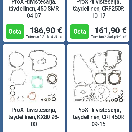
ProX -tiivistesarja,
ProX -tiivistesarja,
täydellinen, 450 SMR
täydellinen, CRF250R
04-07
10-17
186,90 €
161,90 €
Osta
Osta
Toimitus
2-3 arkipäivässä
Toimitus
2-3 arkipäivässä
ProX -tiivistesarja,
ProX -tiivistesarja,
täydellinen, KX80 98-
täydellinen, CRF450R
00
09-16