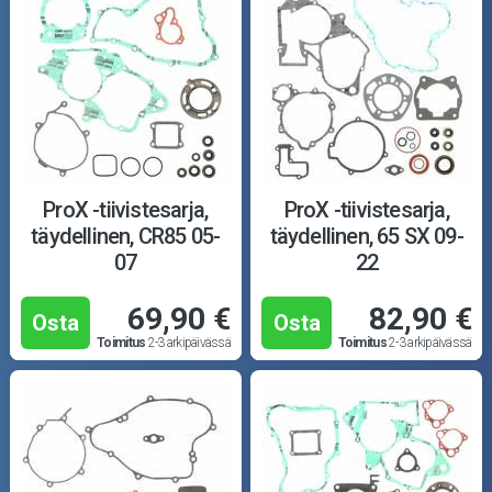
ProX -tiivistesarja,
ProX -tiivistesarja,
täydellinen, CR85 05-
täydellinen, 65 SX 09-
07
22
69,90 €
82,90 €
Osta
Osta
Toimitus
2-3 arkipäivässä
Toimitus
2-3 arkipäivässä