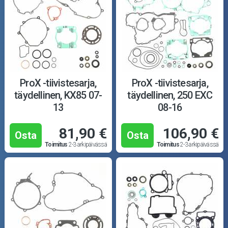
ProX -tiivistesarja,
ProX -tiivistesarja,
täydellinen, KX85 07-
täydellinen, 250 EXC
13
08-16
81,90 €
106,90 €
Osta
Osta
Toimitus
2-3 arkipäivässä
Toimitus
2-3 arkipäivässä