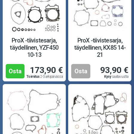
ProX -tiivistesarja,
ProX -tiivistesarja,
täydellinen, YZF450
täydellinen, KX85 14-
10-13
21
173,90 €
93,90 €
Osta
Osta
Toimitus
2-3 arkipäivässä
Kysy
saatavuutta