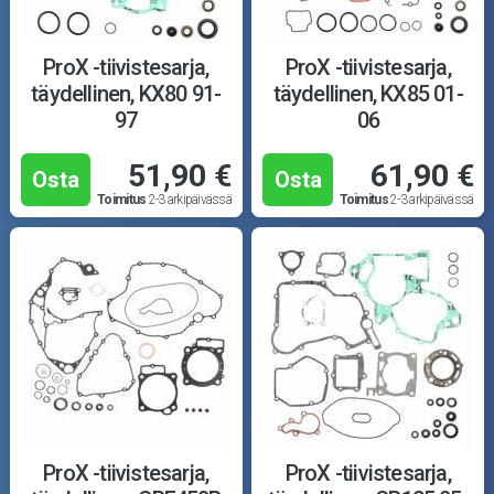
Puutarha ja metsä
Ajovarusteet
ProX -tiivistesarja,
ProX -tiivistesarja,
täydellinen, KX80 91-
täydellinen, KX85 01-
Nastarenkaat
97
06
51,90 €
61,90 €
Renkaat ja vanteet
Osta
Osta
Toimitus
2-3 arkipäivässä
Toimitus
2-3 arkipäivässä
Öljyt ja kemikaalit
Työkalut
Outlet-tuotteet
ProX -tiivistesarja,
ProX -tiivistesarja,