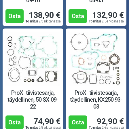
09-16
04-05
138,90 €
132,90 €
Osta
Osta
Toimitus
2-3 arkipäivässä
Toimitus
2-3 arkipäivässä
ProX -tiivistesarja,
ProX -tiivistesarja,
täydellinen, 50 SX 09-
täydellinen, KX250 93-
22
03
74,90 €
92,90 €
Osta
Osta
Toimitus
2-3 arkipäivässä
Toimitus
2-3 arkipäivässä