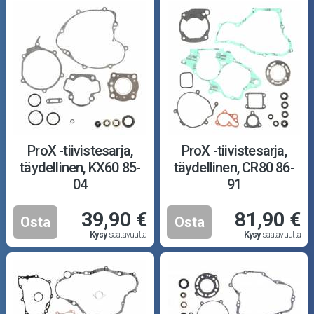
ProX -tiivistesarja,
ProX -tiivistesarja,
täydellinen, KX60 85-
täydellinen, CR80 86-
04
91
39,90 €
81,90 €
Osta
Osta
Kysy
saatavuutta
Kysy
saatavuutta