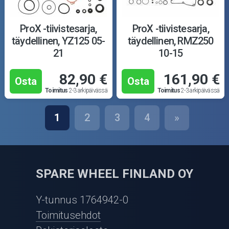
ProX -tiivistesarja,
ProX -tiivistesarja,
täydellinen, YZ125 05-
täydellinen, RMZ250
21
10-15
82,90 €
161,90 €
Osta
Osta
Toimitus
2-3 arkipäivässä
Toimitus
2-3 arkipäivässä
1
2
3
4
»
SPARE WHEEL FINLAND OY
Y-tunnus 1764942-0
Toimitusehdot