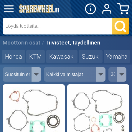
✕
Mopon osat
Skootterin osat
Moottorin osat
Tiivisteet, täydellinen
Crossipyörän osat
Honda
KTM
Kawasaki
Suzuki
Yamaha
Moottoripyörän osat
Moottorikelkan osat
Mopoauton osat
Mönkijän osat