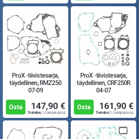
ProX -tiivistesarja,
ProX -tiivistesarja,
täydellinen, RMZ250
täydellinen, CRF250R
07-09
04-07
147,90 €
161,90 €
Osta
Osta
Toimitus
2-3 arkipäivässä
Toimitus
2-3 arkipäivässä