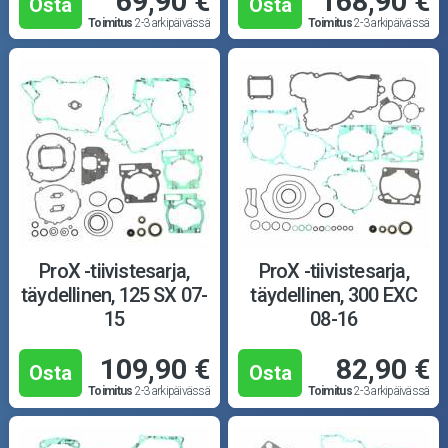
69,90 €
168,90 €
Osta
Osta
Toimitus
2-3 arkipäivässä
Toimitus
2-3 arkipäivässä
ProX -tiivistesarja,
ProX -tiivistesarja,
täydellinen, 125 SX 07-
täydellinen, 300 EXC
15
08-16
109,90 €
82,90 €
Osta
Osta
Toimitus
2-3 arkipäivässä
Toimitus
2-3 arkipäivässä