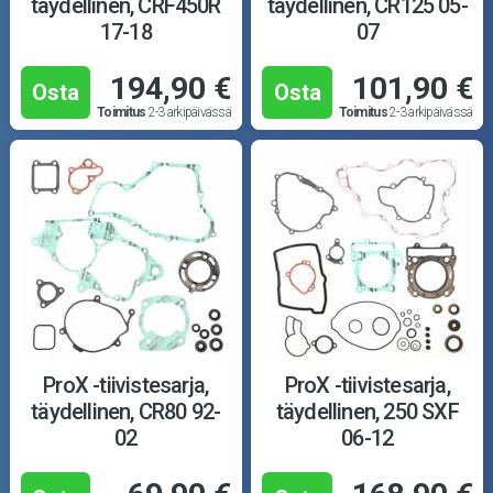
täydellinen, CRF450R
täydellinen, CR125 05-
17-18
07
194,90 €
101,90 €
Osta
Osta
Toimitus
2-3 arkipäivässä
Toimitus
2-3 arkipäivässä
ProX -tiivistesarja,
ProX -tiivistesarja,
täydellinen, CR80 92-
täydellinen, 250 SXF
02
06-12