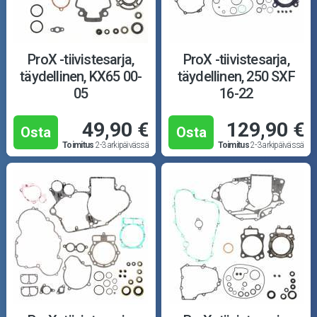
ProX -tiivistesarja,
ProX -tiivistesarja,
täydellinen, KX65 00-
täydellinen, 250 SXF
05
16-22
49,90 €
129,90 €
Osta
Osta
Toimitus
2-3 arkipäivässä
Toimitus
2-3 arkipäivässä