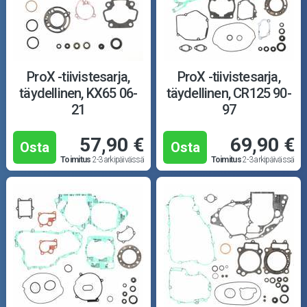
ProX -tiivistesarja,
ProX -tiivistesarja,
täydellinen, KX65 06-
täydellinen, CR125 90-
21
97
57,90 €
69,90 €
Osta
Osta
Toimitus
2-3 arkipäivässä
Toimitus
2-3 arkipäivässä