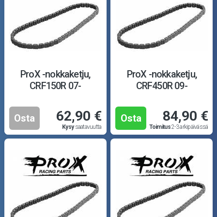
ProX -nokkaketju,
ProX -nokkaketju,
CRF150R 07-
CRF450R 09-
62,90 €
84,90 €
Osta
Osta
Kysy
saatavuutta
Toimitus
2-3 arkipäivässä