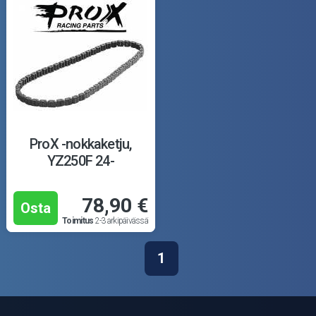
ProX -nokkaketju,
YZ250F 24-
78,90 €
Osta
Toimitus
2-3 arkipäivässä
1