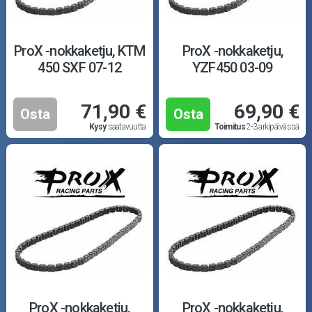
ProX -nokkaketju, KTM
ProX -nokkaketju,
450 SXF 07-12
YZF450 03-09
71,90 €
69,90 €
Osta
Osta
Kysy
saatavuutta
Toimitus
2-3 arkipäivässä
ProX -nokkaketju,
ProX -nokkaketju,