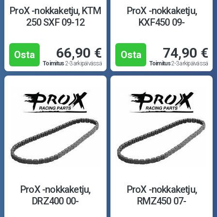
Puutarha ja metsä
ProX -nokkaketju, KTM
ProX -nokkaketju,
250 SXF 09-12
KXF450 09-
Ajovarusteet
66,90 €
74,90 €
Nastarenkaat
Osta
Osta
Toimitus
2-3 arkipäivässä
Toimitus
2-3 arkipäivässä
Renkaat ja vanteet
Öljyt ja kemikaalit
Työkalut
Outlet-tuotteet
ProX -nokkaketju,
ProX -nokkaketju,
DRZ400 00-
RMZ450 07-