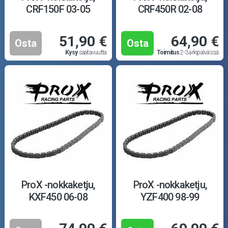
CRF150F 03-05
CRF450R 02-08
51,90 €
64,90 €
Osta
Osta
Kysy
saatavuutta
Toimitus
2-3 arkipäivässä
ProX -nokkaketju,
ProX -nokkaketju,
KXF450 06-08
YZF400 98-99