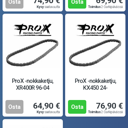
74,90 €
69,90 €
Osta
Osta
Kysy
saatavuutta
Toimitus
2-3 arkipäivässä
ProX -nokkaketju,
ProX -nokkaketju,
XR400R 96-04
KX450 24-
64,90 €
76,90 €
Osta
Osta
Kysy
saatavuutta
Toimitus
2-3 arkipäivässä