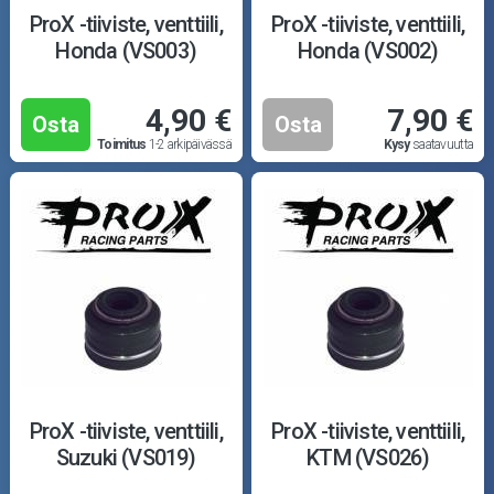
Puutarha ja metsä
ProX -tiiviste, venttiili,
ProX -tiiviste, venttiili,
Honda (VS003)
Honda (VS002)
Ajovarusteet
4,90 €
7,90 €
Nastarenkaat
Osta
Osta
Toimitus
1-2 arkipäivässä
Kysy
saatavuutta
Renkaat ja vanteet
Öljyt ja kemikaalit
Työkalut
Outlet-tuotteet
ProX -tiiviste, venttiili,
ProX -tiiviste, venttiili,
Suzuki (VS019)
KTM (VS026)