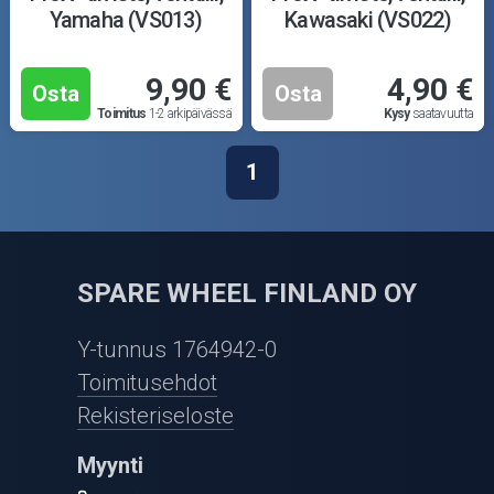
Yamaha (VS013)
Kawasaki (VS022)
9,90 €
4,90 €
Osta
Osta
Toimitus
1-2 arkipäivässä
Kysy
saatavuutta
1
SPARE WHEEL FINLAND OY
Y-tunnus 1764942-0
Toimitusehdot
Rekisteriseloste
Myynti