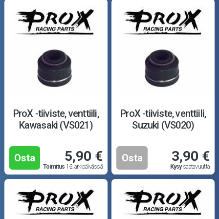
ProX -tiiviste, venttiili,
ProX -tiiviste, venttiili,
Kawasaki (VS021)
Suzuki (VS020)
5,90 €
3,90 €
Osta
Osta
Toimitus
1-2 arkipäivässä
Kysy
saatavuutta