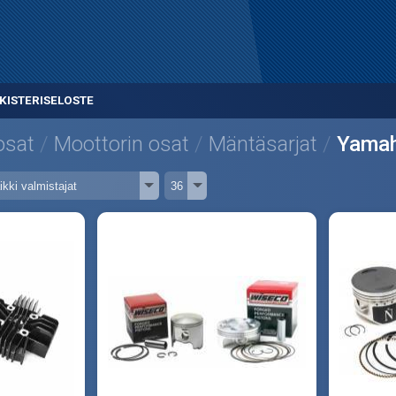
KISTERISELOSTE
osat
Moottorin osat
Mäntäsarjat
Yama