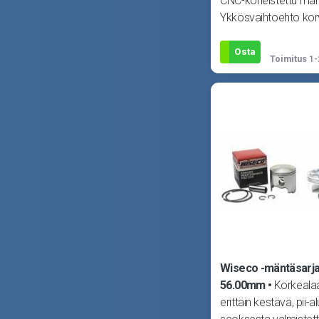
CNC-koneistettu män
Ykkösvaihtoehto ko
alkuperäisen männä
tahansa moottorissa
Osta
Toimitus
1-
Wiseco -mäntäsarja
56.00mm
Korkealaa
erittäin kestävä, pii-al