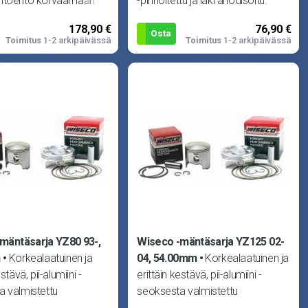
htoehto korvaamaan
-pinnoitettu ja laki anodisoitu.
isen männän missä
Sisältää männän, tapin, mr-sarj
178,90 €
76,90 €
moottorissa.
Osta
Toimitus
1-2 arkipäivässä
Toimitus
1-2 arkipäivässä
mäntäsarja YZ80 93-,
Wiseco -mäntäsarja YZ125 02-
m
Korkealaatuinen ja
04, 54.00mm
Korkealaatuinen ja
stävä, pii-alumiini -
erittäin kestävä, pii-alumiini -
a valmistettu
seoksesta valmistettu
ä. Vain parasta
takomäntä. Vain parasta