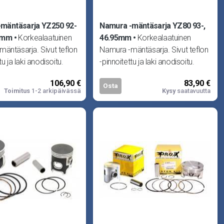
mäntäsarja YZ250 92-
Namura -mäntäsarja YZ80 93-,
94mm
Korkealaatuinen
46.95mm
Korkealaatuinen
äntäsarja. Sivut teflon
Namura -mäntäsarja. Sivut teflon
tu ja laki anodisoitu.
-pinnoitettu ja laki anodisoitu.
männän, tapin, mr-sarj
Sisältää männän, tapin, mr-sarj
106,90 €
83,90 €
Osta
Toimitus
1-2 arkipäivässä
Kysy
saatavuutta