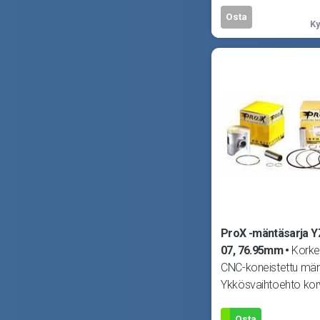
Osta
Ky
ProX -mäntäsarja Y
07, 76.95mm
Korke
CNC-koneistettu män
Ykkösvaihtoehto ko
alkuperäisen männä
tahansa moottorissa
Osta