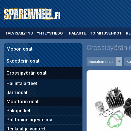
TALVISÄILYTYS
YHTEYSTIEDOT
PALAUTE
TOIMITUSEHDOT
RE
Crossipyörän 
Mopon osat
Skootterin osat
Crossipyörän osat
Hallintalaitteet
Jarruosat
Moottorin osat
Pakoputket
Polttoainejärjestelmä
Renkaat ja vanteet