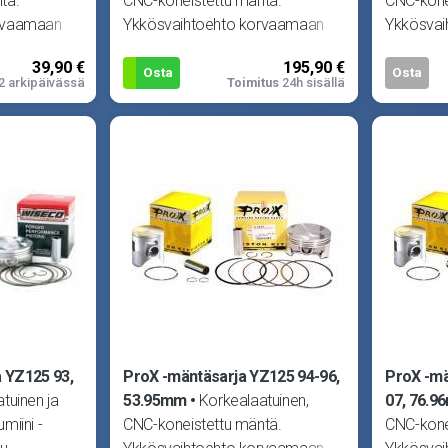
tä.
CNC-koneistettu mäntä.
CNC-kone
rvaamaan
Ykkösvaihtoehto korvaamaan
Ykkösvai
n missä
alkuperäisen männän missä
alkuperä
39,90 €
195,90 €
.
tahansa moottorissa.
tahansa 
Osta
Osta
2 arkipäivässä
Toimitus
24h sisällä
 YZ125 93,
ProX -mäntäsarja YZ125 94-96,
ProX -mä
tuinen ja
53.95mm
Korkealaatuinen,
07, 76.
umiini -
CNC-koneistettu mäntä.
CNC-kone