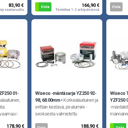
83,90 €
166,90 €
vaativille
Osta
Osta
sy
saatavuutta
Toimitus
1-2 arkipäivässä
ZF250 01-
Wiseco -mäntäsarja YZ250 92-
Wiseco T
alaatuinen,
98, 68.00mm
Korkealaatuinen ja
YZF250 
tä.
erittäin kestävä, pii-alumiini -
-mäntäkit
rvaamaan
seoksesta valmistettu
männänren
n missä
takomäntä. Vain parasta
sekä tiiv
178,90 €
188,90 €
.
vaativille kuskeil
Osta
Osta