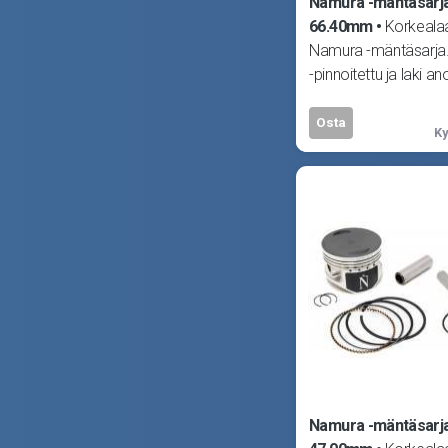
Namura -mäntäsarja
66.40mm
Korkeala
Namura -mäntäsarja. 
-pinnoitettu ja laki an
Sisältää männän, tapi
Osta
Ky
Namura -mäntäsarj