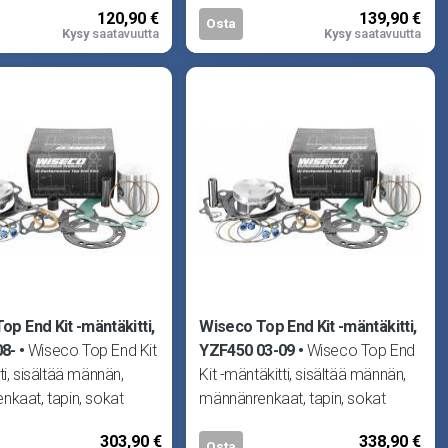
120,90 €
139,90 €
 kuskeil
vaativille kuskeil
Osta
Kysy
saatavuutta
Kysy
saatavuutta
op End Kit -mäntäkitti,
Wiseco Top End Kit -mäntäkitti,
08-
Wiseco Top End Kit
YZF450 03-09
Wiseco Top End
ti, sisältää männän,
Kit -mäntäkitti, sisältää männän,
kaat, tapin, sokat
männänrenkaat, tapin, sokat
isteet. Huom!
sekä tiivisteet. Huom!
303,90 €
338,90 €
Osta