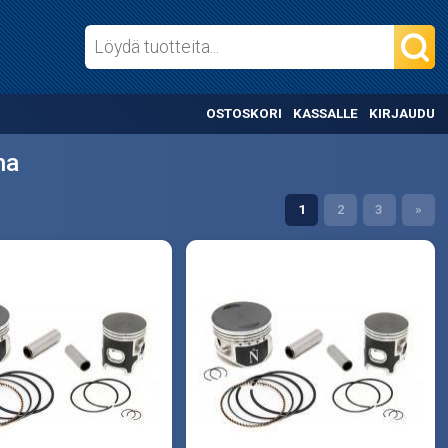
OSTOSKORI
KASSALLE
KIRJAUDU
ha
1
2
3
»