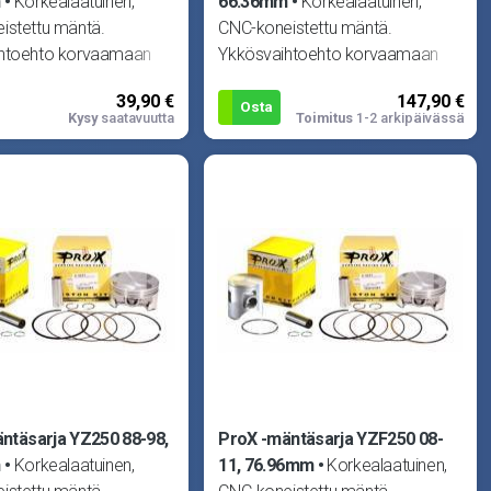
m
Korkealaatuinen,
66.36mm
Korkealaatuinen,
istettu mäntä.
CNC-koneistettu mäntä.
htoehto korvaamaan
Ykkösvaihtoehto korvaamaan
isen männän missä
alkuperäisen männän missä
39,90 €
147,90 €
moottorissa.
tahansa moottorissa.
Osta
Kysy
saatavuutta
Toimitus
1-2 arkipäivässä
ntäsarja YZ250 88-98,
ProX -mäntäsarja YZF250 08-
m
Korkealaatuinen,
11, 76.96mm
Korkealaatuinen,