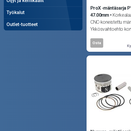
Öljyt ja kemikaalit
ProX -mäntäsarja 
Työkalut
47.00mm
Korkealaa
CNC-koneistettu män
Outlet-tuotteet
Ykkösvaihtoehto ko
alkuperäisen männä
tahansa moottorissa
Osta
Ky