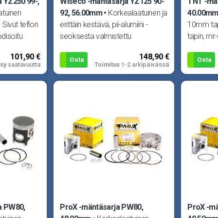
 YZ250 99-,
Wiseco -mäntäsarja YZ125 90-
TNT -mä
atuinen
92, 56.00mm
Korkealaatuinen ja
40.00m
Sivut teflon
erittäin kestävä, pii-alumiini -
10mm tapi
odisoitu.
seoksesta valmistettu
tapin, mr
n, mr-sarj
takomäntä. Vain parasta
Sopii Ya
101,90 €
148,90 €
vaativille kuskeil
Osta
Osta
sy
saatavuutta
Toimitus
1-2 arkipäivässä
a PW80,
ProX -mäntäsarja PW80,
ProX -mä