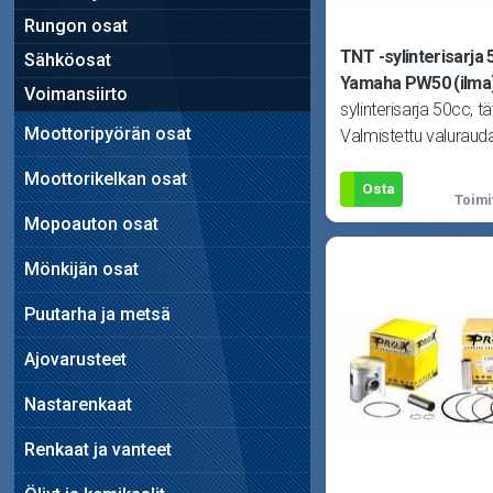
Rungon osat
TNT -sylinterisarja 
Sähköosat
Yamaha PW50 (ilma
Voimansiirto
sylinterisarja 50cc, tä
Moottoripyörän osat
Valmistettu valuraud
Sisältää sylinterin, ka
Moottorikelkan osat
männän (10mm män
Osta
Toimi
Mopoauton osat
Mönkijän osat
Puutarha ja metsä
Ajovarusteet
Nastarenkaat
Renkaat ja vanteet