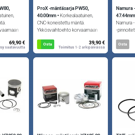
PW80,
ProX -mäntäsarja PW50,
Namura -
tuinen,
40.00mm
Korkealaatuinen,
47.44m
tä.
CNC-koneistettu mäntä.
Namura -m
rvaamaan
Ykkösvaihtoehto korvaamaan
-pinnoitet
n missä
alkuperäisen männän missä
Sisältää 
69,90 €
39,90 €
.
tahansa moottorissa.
Osta
Osta
sy
saatavuutta
Toimitus
1-2 arkipäivässä