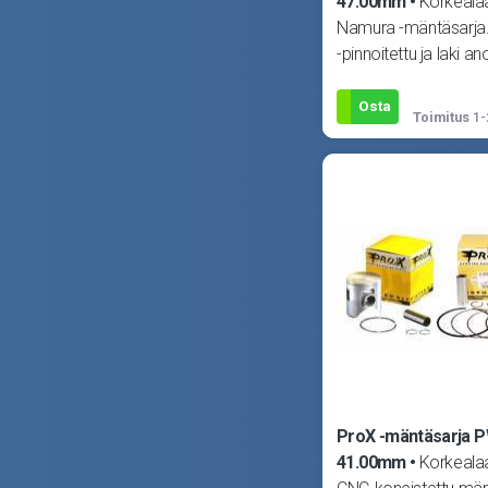
47.00mm
Korkeala
Namura -mäntäsarja. 
-pinnoitettu ja laki an
Sisältää männän, tapi
Osta
Toimitus
1-
ProX -mäntäsarja 
41.00mm
Korkealaa