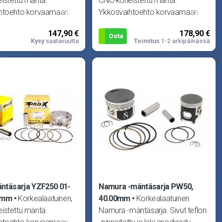
istettu mäntä.
CNC-koneistettu mäntä.
htoehto korvaamaan
Ykkösvaihtoehto korvaamaan
isen männän missä
alkuperäisen männän missä
147,90 €
178,90 €
moottorissa.
tahansa moottorissa.
Osta
Kysy
saatavuutta
Toimitus
1-2 arkipäivässä
ntäsarja YZF250 01-
Namura -mäntäsarja PW50,
96mm
Korkealaatuinen,
40.00mm
Korkealaatuinen
istettu mäntä.
Namura -mäntäsarja. Sivut teflon