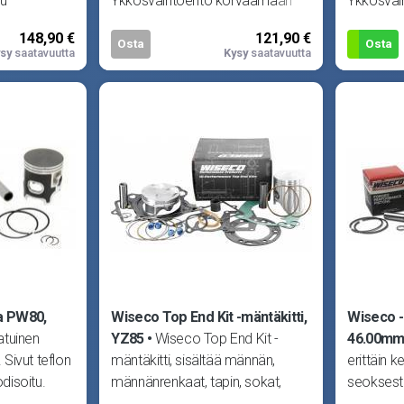
tu
Ykkösvaihtoehto korvaamaan
Ykkösvai
asta
alkuperäisen männän missä
alkuperä
148,90 €
121,90 €
tahansa moottorissa.
tahansa 
Osta
Osta
sy
saatavuutta
Kysy
saatavuutta
a PW80,
Wiseco Top End Kit -mäntäkitti,
Wiseco -
atuinen
YZ85
Wiseco Top End Kit -
46.00m
Sivut teflon
mäntäkitti, sisältää männän,
erittäin ke
odisoitu.
männänrenkaat, tapin, sokat,
seoksest
n, mr-sarj
tiivisteet sekä yläpään neula
takomänt