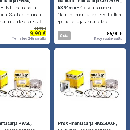
ntäsarja PW50,
Namura -mäntäsarja CR125 04-,
m
TNT -mäntäsarja
53.94mm
Korkealaatuinen
lla. Sisältää männän,
Namura -mäntäsarja. Sivut teflon
-sarjan ja lukkorenkaat.
-pinnoitettu ja laki anodisoitu.
maha PW50 81-
Sisältää männän, tapin, mr-sarj
14,90 €
9,90 €
86,90 €
Osta
Toimitus
24h sisällä
Kysy
saatavuutta
ntäsarja PW50,
ProX -mäntäsarja RM250 03-,