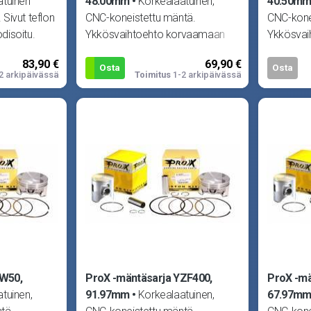
atuinen
48.00mm
Korkealaatuinen,
40.50m
Sivut teflon
CNC-koneistettu mäntä.
CNC-kone
odisoitu.
Ykkösvaihtoehto korvaamaan
Ykkösvai
n, mr-sarj
alkuperäisen männän missä
alkuperä
83,90 €
69,90 €
tahansa moottorissa.
tahansa 
Osta
Osta
2 arkipäivässä
Toimitus
1-2 arkipäivässä
PW50,
ProX -mäntäsarja YZF400,
ProX -mä
tuinen,
91.97mm
Korkealaatuinen,
67.97m