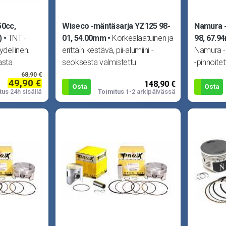
50cc,
Wiseco -mäntäsarja YZ125 98-
Namura -
)
TNT -
01, 54.00mm
Korkealaatuinen ja
98, 67.
ydellinen.
erittäin kestävä, pii-alumiini -
Namura -m
asta.
seoksesta valmistettu
-pinnoitet
nnen,
takomäntä. Vain parasta
Sisältää 
68,90 €
49,90 €
148,90 €
nä
vaativille kuskeil
Osta
Osta
tus
24h sisällä
Toimitus
1-2 arkipäivässä