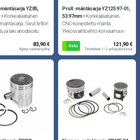
mäntäsarja YZ85,
ProX -mäntäsarja YZ125 97-01,
m
Korkealaatuinen
53.97mm
Korkealaatuinen,
äntäsarja. Sivut teflon
CNC-koneistettu mäntä.
tu ja laki anodisoitu.
Ykkösvaihtoehto korvaamaan
männän, tapin, mr-sarj
alkuperäisen männän missä
83,90 €
121,90 €
tahansa moottorissa.
Osta
Kysy
saatavuutta
Toimitus
1-2 arkipäivässä