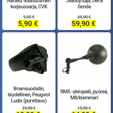
Naraku -kaasuttimen
Jäähdyttäjä, Derbi
korjaussarja, CVK
Senda
9,90 €
69,90 €
5,90 €
59,90 €
Ilmansuodatin,
RMS -yleispeili, pyöreä,
täydellinen, Peugeot
M8/klemmari
Ludix (purettava)
29,90 €
19,90 €