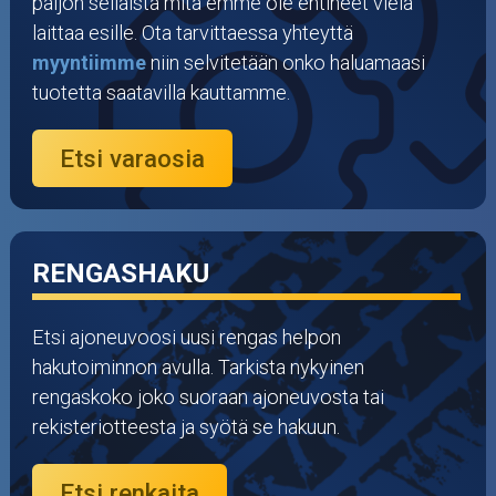
Puutarha ja metsä
paljon sellaista mitä emme ole ehtineet vielä
laittaa esille. Ota tarvittaessa yhteyttä
Ajovarusteet
myyntiimme
niin selvitetään onko haluamaasi
tuotetta saatavilla kauttamme.
Nastarenkaat
Etsi varaosia
Renkaat ja vanteet
Öljyt ja kemikaalit
RENGASHAKU
Työkalut
Etsi ajoneuvoosi uusi rengas helpon
Outlet-tuotteet
hakutoiminnon avulla. Tarkista nykyinen
rengaskoko joko suoraan ajoneuvosta tai
rekisteriotteesta ja syötä se hakuun.
Etsi renkaita