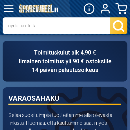
✕
Mopon osat
Skootterin osat
Toimituskulut alk 4,90 €
Crossipyörän osat
Ilmainen toimitus yli 90 € ostoksille
14 päivän palautusoikeus
Moottoripyörän osat
Moottorikelkan osat
VARAOSAHAKU
Mopoauton osat
Mönkijän osat
Selaa suosituimpia tuotteitamme alla olevasta
linkistä. Huomaa, että kauttamme saat myös