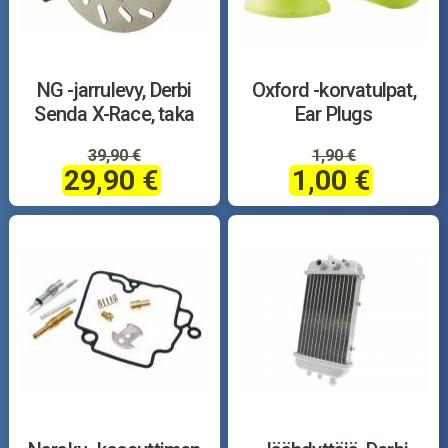
NG -jarrulevy, Derbi
Oxford -korvatulpat,
Senda X-Race, taka
Ear Plugs
39,90 €
1,90 €
29,90 €
1,00 €