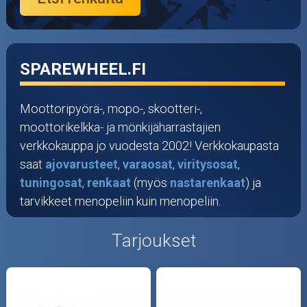
SPAREWHEEL.FI
Moottoripyörä-, mopo-, skootteri-,
moottorikelkka- ja mönkijäharrastajien
verkkokauppa jo vuodesta 2002! Verkkokaupasta
saat
ajovarusteet
,
varaosat
,
viritysosat
,
tuningosat
,
renkaat
(myös
nastarenkaat
) ja
tarvikkeet menopeliin kuin menopeliin.
Tarjoukset