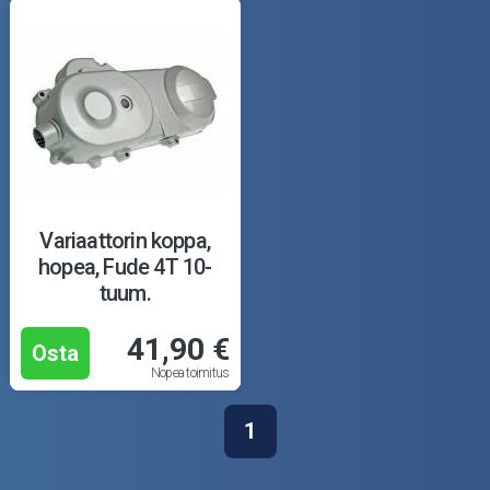
Variaattorin koppa,
hopea, Fude 4T 10-
tuum.
41,90 €
Osta
Nopea toimitus
1