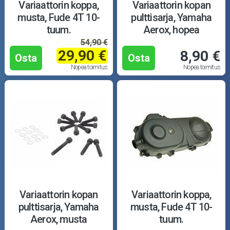
Puutarha ja metsä
Variaattorin koppa,
Variaattorin kopan
musta, Fude 4T 10-
pulttisarja, Yamaha
Ajovarusteet
tuum.
Aerox, hopea
54,90 €
29,90 €
8,90 €
Nastarenkaat
Osta
Osta
Nopea toimitus
Nopea toimitus
Renkaat ja vanteet
Öljyt ja kemikaalit
Työkalut
Outlet-tuotteet
Variaattorin kopan
Variaattorin koppa,
pulttisarja, Yamaha
musta, Fude 4T 10-
Aerox, musta
tuum.