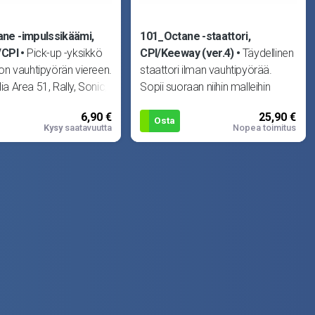
ne -impulssikäämi,
101_Octane -staattori,
/CPI
Pick-up -yksikkö
CPI/Keeway (ver.4)
Täydellinen
n vauhtipyörän viereen.
staattori ilman vauhtipyörää.
lia Area 51, Rally, Sonic,
Sopii suoraan niihin malleihin
, SR50 Netsc
joissa kuusijohtoinen kytkentä.
6,90 €
25,90 €
Voidaan as
Osta
Kysy
saatavuutta
Nopea toimitus