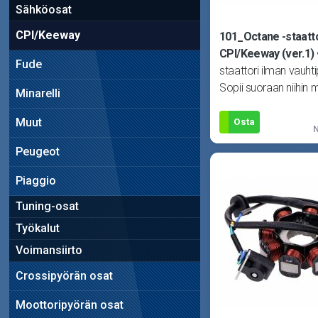
Sähköosat
CPI/Keeway
101_Octane -staatto
CPI/Keeway (ver.1)
Fude
staattori ilman vauht
Sopii suoraan niihin m
Minarelli
joissa viisijohtoinen 
Voidaan as
Muut
Osta
N
Peugeot
Piaggio
Tuning-osat
Työkalut
Voimansiirto
Crossipyörän osat
Moottoripyörän osat