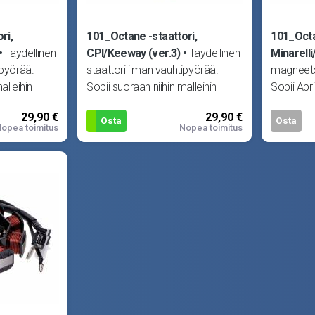
ri,
101_Octane -staattori,
101_Octa
Täydellinen
CPI/Keeway (ver.3)
Täydellinen
Minarelli
ipyörää.
staattori ilman vauhtipyörää.
magneeto
alleihin
Sopii suoraan niihin malleihin
Sopii Apri
kytkentä.
joissa kuusijohtoinen kytkentä.
SR50 -97
29,90 €
29,90 €
Voidaan as
Osta
Osta
opea toimitus
Nopea toimitus