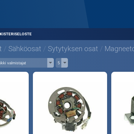
KISTERISELOSTE
t
Sähköosat
Sytytyksen osat
Magneeto