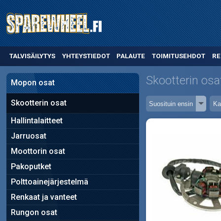
TALVISÄILYTYS
YHTEYSTIEDOT
PALAUTE
TOIMITUSEHDOT
RE
Skootterin osa
Mopon osat
Skootterin osat
Hallintalaitteet
Jarruosat
Moottorin osat
Pakoputket
Polttoainejärjestelmä
Renkaat ja vanteet
Rungon osat