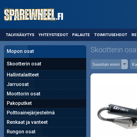
TALVISÄILYTYS
YHTEYSTIEDOT
PALAUTE
TOIMITUSEHDOT
RE
Skootterin osa
Mopon osat
Skootterin osat
Hallintalaitteet
Jarruosat
Moottorin osat
Pakoputket
Polttoainejärjestelmä
Renkaat ja vanteet
Rungon osat