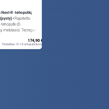
 Next-R -tehoputki,
 (pysty)
Rajoitettu
-tehoputki (E-
y, melutaso). Tecnigas
arjan tehoputket ovat
174,90 €
utta silti
Toimitus
15-16 arkipäivässä