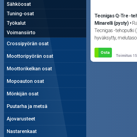
Sähköosat
Tuning-osat
Tecnigas Q-Tre -teh
Työkalut
Minarelli (pysty)
Ra
Tecnigas -tehoputki (
Voimansiirto
hyväksytty, melutaso)
Crossipyörän osat
Aprilia Amico, MBK B
Stunt sekä Yam
Osta
Moottoripyörän osat
Toimitus
15
Moottorikelkan osat
Mopoauton osat
Mönkijän osat
Puutarha ja metsä
Ajovarusteet
Nastarenkaat