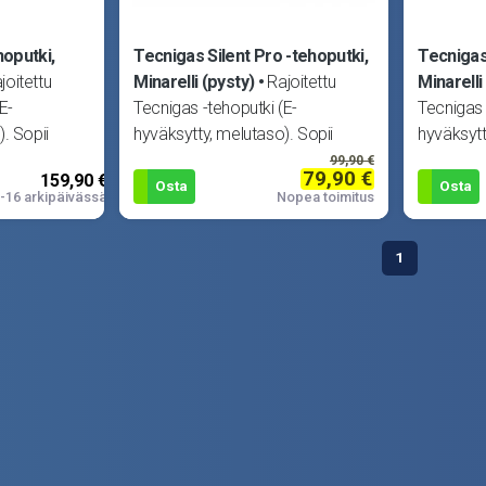
oputki,
Tecnigas Silent Pro -tehoputki,
Tecnigas
joitettu
Minarelli (pysty)
Rajoitettu
Minarelli
E-
Tecnigas -tehoputki (E-
Tecnigas 
. Sopii
hyväksytty, melutaso). Sopii
hyväksytt
ooster ja
Aprilia Amico, MBK Booster ja
Next-R -s
99,90 €
79,90 €
159,90 €
Stunt sekä Yam
hiljaisia, m
Osta
Osta
-16 arkipäivässä
Nopea toimitus
1