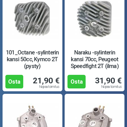
101_Octane -sylinterin
Naraku -sylinterin
kansi 50cc, Kymco 2T
kansi 70cc, Peugeot
(pysty)
Speedfight 2T (ilma)
21,90 €
31,90 €
Osta
Osta
Nopea toimitus
Nopea toimitus