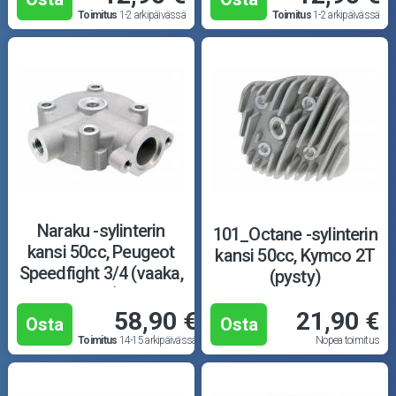
Toimitus
1-2 arkipäivässä
Toimitus
1-2 arkipäivässä
Naraku -sylinterin
101_Octane -sylinterin
kansi 50cc, Peugeot
kansi 50cc, Kymco 2T
Speedfight 3/4 (vaaka,
(pysty)
vesi)
58,90 €
21,90 €
Osta
Osta
Toimitus
14-15 arkipäivässä
Nopea toimitus