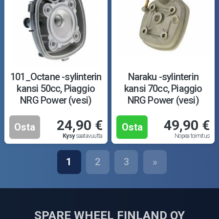
101_Octane -sylinterin
Naraku -sylinterin
kansi 50cc, Piaggio
kansi 70cc, Piaggio
NRG Power (vesi)
NRG Power (vesi)
24,90 €
49,90 €
Osta
Osta
Kysy
saatavuutta
Nopea toimitus
1
2
3
»
SPARE WHEEL FINLAND OY