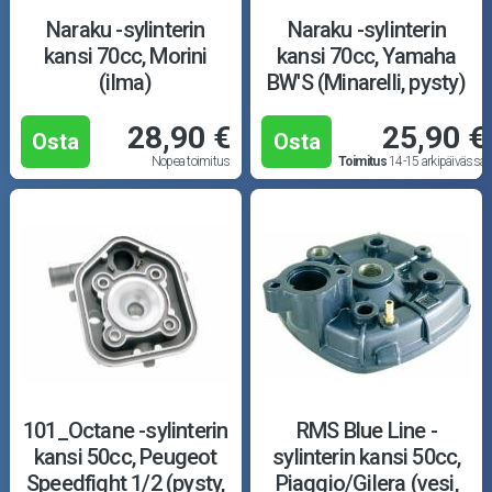
Naraku -sylinterin
Naraku -sylinterin
kansi 70cc, Morini
kansi 70cc, Yamaha
(ilma)
BW'S (Minarelli, pysty)
28,90 €
25,90 €
Osta
Osta
Nopea toimitus
Toimitus
14-15 arkipäivässä
101_Octane -sylinterin
RMS Blue Line -
kansi 50cc, Peugeot
sylinterin kansi 50cc,
Speedfight 1/2 (pysty,
Piaggio/Gilera (vesi,