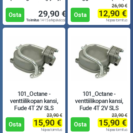
vesi)
vanha malli)
26,90 €
12,90 €
29,90 €
Osta
Osta
Toimitus
14-15 arkipäivässä
Nopea toimitus
101_Octane -
101_Octane -
venttiilikopan kansi,
venttiilikopan kansi,
Fude 4T 2V SLS
Fude 4T 2V SLS
23,90 €
23,90 €
15,90 €
15,90 €
Osta
Osta
Nopea toimitus
Nopea toimitus