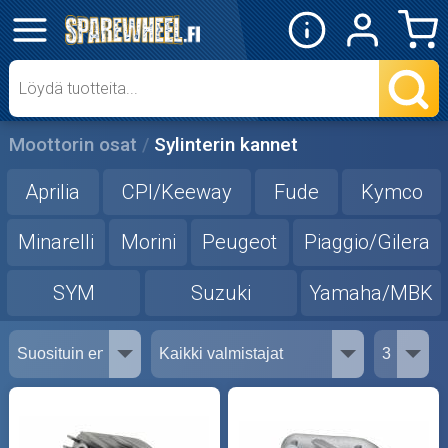
✕
Mopon osat
Skootterin osat
Moottorin osat
Sylinterin kannet
Crossipyörän osat
Aprilia
CPI/Keeway
Fude
Kymco
Moottoripyörän osat
Minarelli
Morini
Peugeot
Piaggio/Gilera
SYM
Suzuki
Yamaha/MBK
Moottorikelkan osat
Mopoauton osat
Mönkijän osat