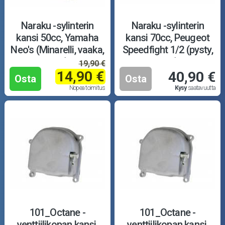
Naraku -sylinterin
Naraku -sylinterin
kansi 50cc, Yamaha
kansi 70cc, Peugeot
Neo's (Minarelli, vaaka,
Speedfight 1/2 (pysty,
ilma)
vesi)
19,90 €
14,90 €
40,90 €
Osta
Osta
Nopea toimitus
Kysy
saatavuutta
101_Octane -
101_Octane -
venttiilikopan kansi,
venttiilikopan kansi,