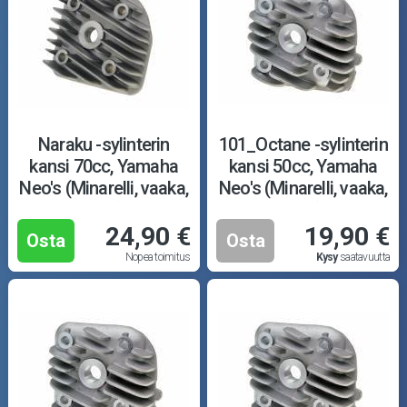
Puutarha ja metsä
Ajovarusteet
Nastarenkaat
Renkaat ja vanteet
Naraku -sylinterin
101_Octane -sylinterin
kansi 70cc, Yamaha
kansi 50cc, Yamaha
Neo's (Minarelli, vaaka,
Neo's (Minarelli, vaaka,
Öljyt ja kemikaalit
ilma)
ilma)
24,90 €
19,90 €
Työkalut
Osta
Osta
Nopea toimitus
Kysy
saatavuutta
Outlet-tuotteet