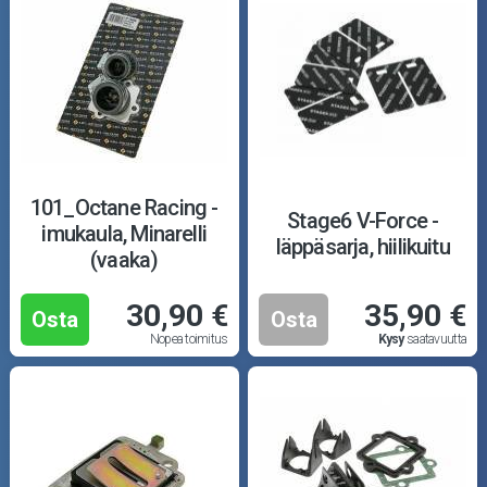
101_Octane Racing -
Stage6 V-Force -
imukaula, Minarelli
läppäsarja, hiilikuitu
(vaaka)
30,90 €
35,90 €
Osta
Osta
Nopea toimitus
Kysy
saatavuutta