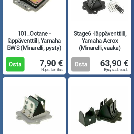
101_Octane -
Stage6 -läppäventtiili,
läppäventtiili, Yamaha
Yamaha Aerox
BW'S (Minarelli, pysty)
(Minarelli, vaaka)
7,90 €
63,90 €
Osta
Osta
Nopea toimitus
Kysy
saatavuutta