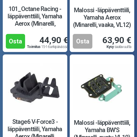
101_Octane Racing -
Malossi -läppäventtiili,
läppäventtiili, Yamaha
Yamaha Aerox
Aerox (Minarelli,
(Minarelli, vaaka, VL12)
vaaka)
44,90 €
63,90 €
Osta
Osta
Toimitus
15-16 arkipäivässä
Kysy
saatavuutta
Stage6 V-Force3 -
Malossi -läppäventtiili,
läppäventtiili, Yamaha
Yamaha BW'S
Aerox (Minarelli,