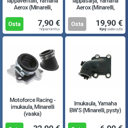
läppäventtiili, Yamaha
läppäsarja, Yamaha
Aerox (Minarelli,
Aerox (Minarelli,
vaaka)
vaaka)
7,90 €
19,90 €
Osta
Osta
Nopea toimitus
Kysy
saatavuutta
Motoforce Racing -
Imukaula, Yamaha
imukaula, Minarelli
BW'S (Minarelli, pysty)
(vaaka)