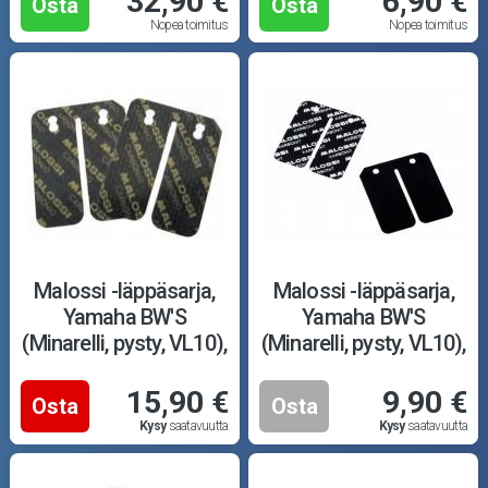
32,90 €
6,90 €
Osta
Osta
Nopea toimitus
Nopea toimitus
Malossi -läppäsarja,
Malossi -läppäsarja,
Yamaha BW'S
Yamaha BW'S
(Minarelli, pysty, VL10),
(Minarelli, pysty, VL10),
hiilikuitu
karboniitti
15,90 €
9,90 €
Osta
Osta
Kysy
saatavuutta
Kysy
saatavuutta