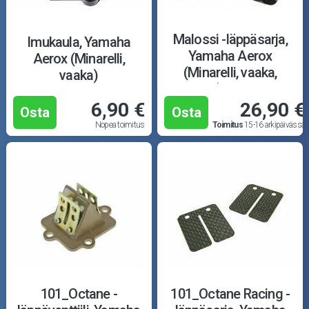
Puutarha ja metsä
Ajovarusteet
Malossi -läppäsarja,
Imukaula, Yamaha
Yamaha Aerox
Aerox (Minarelli,
(Minarelli, vaaka,
Nastarenkaat
vaaka)
VL11), hiilikuitu
6,90 €
26,90 €
Renkaat ja vanteet
Osta
Osta
Nopea toimitus
Toimitus
15-16 arkipäivässä
Öljyt ja kemikaalit
Työkalut
Outlet-tuotteet
101_Octane -
101_Octane Racing -