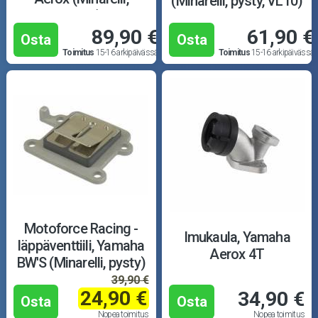
(Minarelli, pysty, VL10)
vaaka)
89,90 €
61,90 €
Osta
Osta
Toimitus
15-16 arkipäivässä
Toimitus
15-16 arkipäivässä
Motoforce Racing -
Imukaula, Yamaha
läppäventtiili, Yamaha
Aerox 4T
BW'S (Minarelli, pysty)
39,90 €
24,90 €
34,90 €
Osta
Osta
Nopea toimitus
Nopea toimitus