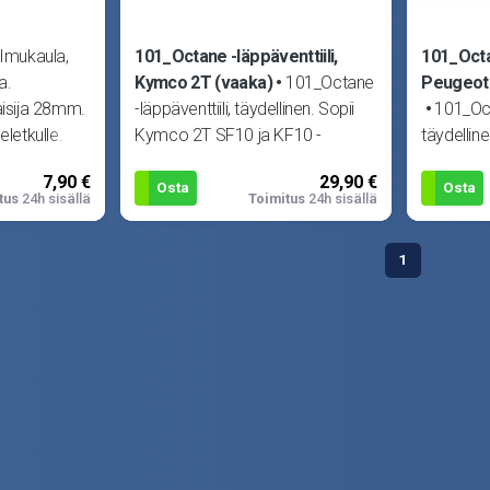
Imukaula,
101_Octane -läppäventtiili,
101_Octan
a.
Kymco 2T (vaaka)
101_Octane
Peugeot 
aisija 28mm.
-läppäventtiili, täydellinen. Sopii
101_Oct
eletkulle.
Kymco 2T SF10 ja KF10 -
täydellin
moottorit, esim. Agility RS 2T,
SFX50, S
7,90 €
29,90 €
B&W,
Vision, 
Osta
Osta
tus
24h sisällä
Toimitus
24h sisällä
1