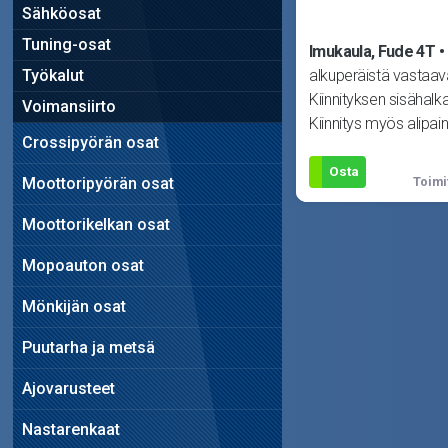
Sähköosat
Tuning-osat
Imukaula, Fude 4T
Työkalut
alkuperäistä vastaav
Kiinnityksen sisähalk
Voimansiirto
Kiinnitys myös alipain
Crossipyörän osat
Sopii
Osta
Moottoripyörän osat
Toimi
Moottorikelkan osat
Mopoauton osat
Mönkijän osat
Puutarha ja metsä
Ajovarusteet
Nastarenkaat