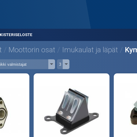
KISTERISELOSTE
t
Moottorin osat
Imukaulat ja läpät
Ky