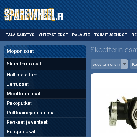
TALVISÄILYTYS
YHTEYSTIEDOT
PALAUTE
TOIMITUSEHDOT
RE
Skootterin osa
Mopon osat
Skootterin osat
Hallintalaitteet
Jarruosat
Moottorin osat
Pakoputket
Polttoainejärjestelmä
Renkaat ja vanteet
Rungon osat