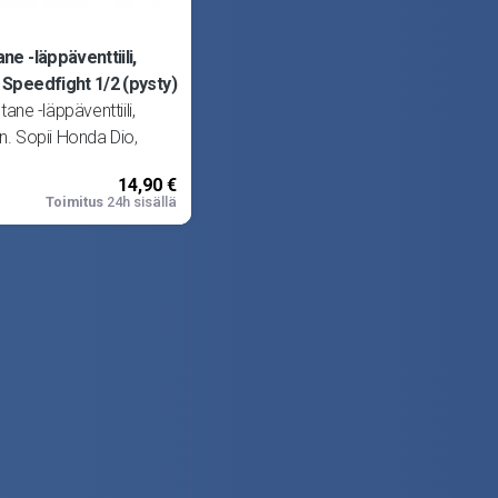
e -läppäventtiili,
Speedfight 1/2 (pysty)
ane -läppäventtiili,
en. Sopii Honda Dio,
H50, SRX50 Shadow ja
14,90 €
Kymco GR1,
Toimitus
24h sisällä