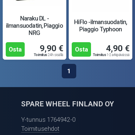
Naraku DL -
HiFlo -ilmansuodatin,
ilmansuodatin, Piaggio
Piaggio Typhoon
NRG
9,90 €
4,90 €
Osta
Osta
Toimitus
24h sisällä
Toimitus
1-2 arkipäivässä
1
SPARE WHEEL FINLAND OY
Y-tunnus 1764942-0
Toimitusehdot