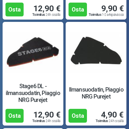
Ajovarusteet
12,90 €
9,90 €
Osta
Osta
Toimitus
24h sisällä
Toimitus
1-2 arkipäivässä
Nastarenkaat
Renkaat ja vanteet
Öljyt ja kemikaalit
Työkalut
Outlet-tuotteet
Stage6 DL -
Ilmansuodatin, Piaggio
ilmansuodatin, Piaggio
NRG Purejet
NRG Purejet
12,90 €
4,90 €
Osta
Osta
Toimitus
24h sisällä
Toimitus
24h sisällä