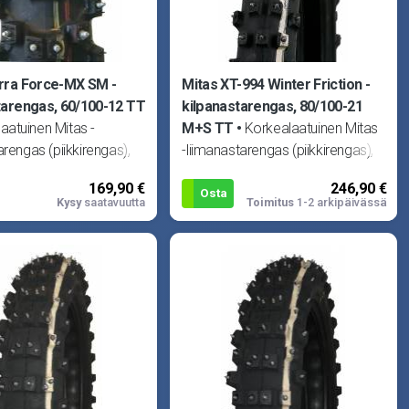
rra Force-MX SM -
Mitas XT-994 Winter Friction -
tarengas, 60/100-12 TT
kilpanastarengas, 80/100-21
aatuinen Mitas -
M+S TT
Korkealaatuinen Mitas
arengas (piikkirengas),
-liimanastarengas (piikkirengas),
ttu Suomessa.
nastoitettu Suomessa.
169,90 €
246,90 €
a 170kpl nastoja. TT =
Renkaassa 196kpl nastoja. TT =
Osta
Kysy
saatavuutta
Toimitus
1-2 arkipäivässä
s
tarvitsee s