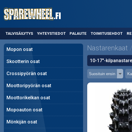
TALVISÄILYTYS
YHTEYSTIEDOT
PALAUTE
TOIMITUSEHDOT
RE
Nastarenkaat
Mopon osat
10-17"-kilpanastar
Skootterin osat
Crossipyörän osat
Moottoripyörän osat
Moottorikelkan osat
Mopoauton osat
Mönkijän osat