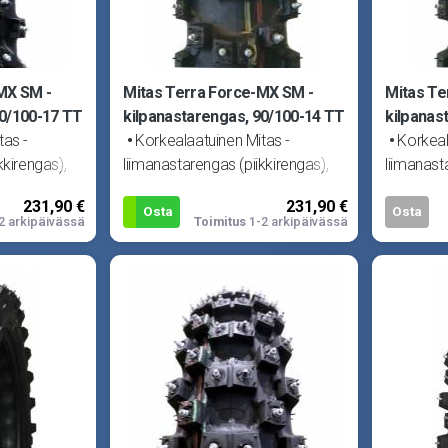
MX SM -
Mitas Terra Force-MX SM -
Mitas Te
70/100-17 TT
kilpanastarengas, 90/100-14 TT
kilpanas
tas -
Korkealaatuinen Mitas -
Korkeal
kkirengas),
liimanastarengas (piikkirengas),
liimanast
a.
nastoitettu Suomessa.
nastoite
231,90 €
231,90 €
stoja. TT =
Renkaassa 198kpl nastoja. TT =
Renkaass
Osta
Osta
2 arkipäivässä
Toimitus
1-2 arkipäivässä
tarvitsee s
tarvitsee 