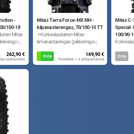
iction -
Mitas Terra Force-MX MH -
Mitas C-1
100/100-18
kilpanastarengas, 70/100-10 TT
Special 
uinen Mitas
Korkealaatuinen Mitas -
100/90-
ikkirengas),
liimanastarengas (piikkirengas),
Korkealaa
a.
nastoitettu Suomessa.
liimanast
262,90 €
169,90 €
stoja. TT =
Renkaassa 150kpl nastoja.
nastoite
Osta
Osta
sy
saatavuutta
Toimitus
1-2 arkipäivässä
Korvaa koot 2.50
Renkaass
tarvitsee 