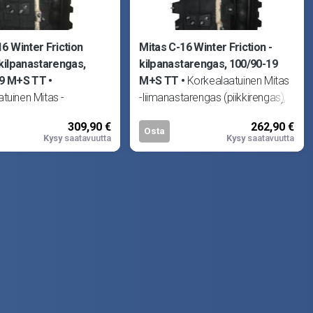
6 Winter Friction
Mitas C-16 Winter Friction -
-kilpanastarengas,
kilpanastarengas, 100/90-19
19 M+S TT
M+S TT
Korkealaatuinen Mitas
tuinen Mitas -
-liimanastarengas (piikkirengas),
arengas (piikkirengas),
nastoitettu Suomessa.
309,90 €
262,90 €
ttu Suomessa.
Renkaassa 225kpl nastoja. TT =
Osta
Kysy
saatavuutta
Kysy
saatavuutta
a 297kpl nastoja. TT =
tarvitsee s
s