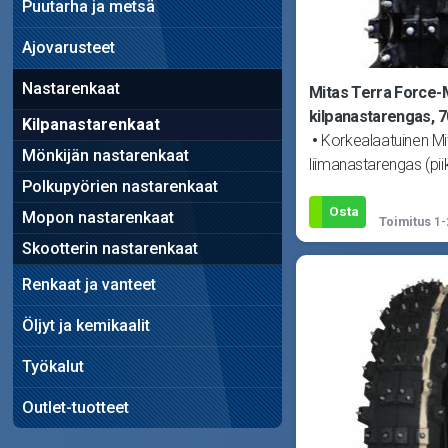
Puutarha ja metsä
Ajovarusteet
Nastarenkaat
Mitas Terra Force-
kilpanastarengas, 
Kilpanastarenkaat
Korkealaatuinen Mi
Mönkijän nastarenkaat
liimanastarengas (pii
Polkupyörien nastarenkaat
nastoitettu Suomess
Renkaassa 220kpl na
Osta
Mopon nastarenkaat
Toimitus
1-
tarvitsee s
Skootterin nastarenkaat
Renkaat ja vanteet
Öljyt ja kemikaalit
Työkalut
Outlet-tuotteet