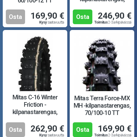
60/100-12 TT
80/100-21 M+S TT
169,90 €
246,90 €
Osta
Osta
Kysy
saatavuutta
Toimitus
2-3 arkipäivässä
Mitas C-16 Winter
Mitas Terra Force-MX
Friction -
MH -kilpanastarengas,
kilpanastarengas,
70/100-10 TT
100/100-18 M+S TT
262,90 €
169,90 €
Osta
Osta
Kysy
saatavuutta
Toimitus
2-3 arkipäivässä