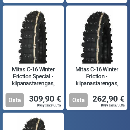
Mitas C-16 Winter
Mitas C-16 Winter
Friction Special -
Friction -
kilpanastarengas,
kilpanastarengas,
100/90-19 M+S TT
100/90-19 M+S TT
309,90 €
262,90 €
Osta
Osta
Kysy
saatavuutta
Kysy
saatavuutta