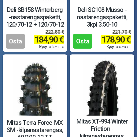
Deli SB158 Winterberg
Deli SC108 Musso -
-nastarengaspaketti,
nastarengaspaketti,
120/70-12 + 120/70-12
3kpl 3.50-10
222,80 €
221,70 €
184,90 €
178,90 €
Osta
Osta
Kysy
saatavuutta
Kysy
saatavuutta
Mitas XT-994 Winter
Mitas Terra Force-MX
Friction -
SM -kilpanastarengas,
kilpanastarengas,