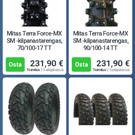
Puutarha ja metsä
Ajovarusteet
Nastarenkaat
Mitas Terra Force-MX
Mitas Terra Force-MX
SM -kilpanastarengas,
SM -kilpanastarengas,
Renkaat ja vanteet
70/100-17 TT
90/100-14 TT
231,90 €
231,90 €
Öljyt ja kemikaalit
Osta
Osta
Toimitus
2-3 arkipäivässä
Toimitus
2-3 arkipäivässä
Työkalut
Outlet-tuotteet