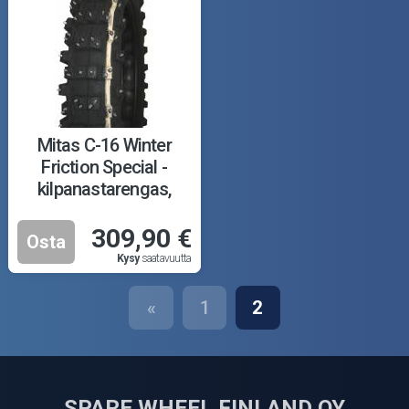
Mitas C-16 Winter
Friction Special -
kilpanastarengas,
100/100-18 M+S TT
309,90 €
Osta
Kysy
saatavuutta
«
1
2
SPARE WHEEL FINLAND OY